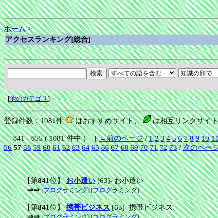
ホーム
>
アクセスランキング[総合]
[
他のカテゴリ
]
登録件数：1081件
はおすすめサイト、
は相互リンクサイト
841 - 855 ( 1081 件中 ) [
←前のページ
/
1
2
3
4
5
6
7
8
9
10
1
56
57
58
59
60
61
62
63
64
65
66
67
68
69
70
71
72
73
/
次のペー
【第
841
位】
お小遣い
[63]
-
お小遣い
⇒⇒
[
プログラミング
] [
プログラミング
]
【第
841
位】
携帯ビジネス
[63]
-
携帯ビジネス
⇒⇒
[
プログラミング
] [
プログラミング
]