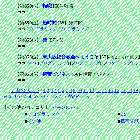
【第
850
位】
転職
[58]
-
転職
⇒⇒
【第
850
位】
短時間
[58]
-
短時間
⇒⇒
[
プログラミング
] [
プログラミング
]
【第
853
位】
楽
[57]
-
楽
⇒⇒
【第
853
位】
東大阪福音教会へようこそ
[57]
-
私たちは東大
⇒⇒
[
MP3
] [
プログラミング
] [
プログラミング
] [
プログラミング
] [
プ
【第
855
位】
携帯ビジネス
[56]
-
携帯ビジネス
⇒⇒
[
←前のページ
/
1
2
3
4
5
6
7
8
9
10
11
12
13
14
15
16
17
18
19
64
65
66
67
68
69
70
71
72
73
/
次のページ→
]
【その他のカテゴリ】
[
↑ページTOPへ
]
■
プログラミング
■
OS
■
その他
■
携帯電話