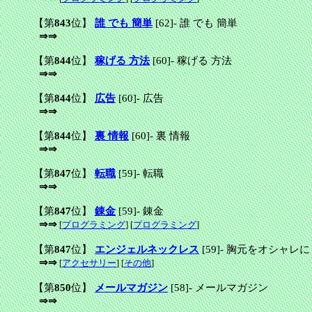
【第
843
位】
誰 でも 簡単
[62]
-
誰 でも 簡単
⇒⇒
【第
844
位】
稼げる 方法
[60]
-
稼げる 方法
⇒⇒
【第
844
位】
広告
[60]
-
広告
⇒⇒
【第
844
位】
裏 情報
[60]
-
裏 情報
⇒⇒
【第
847
位】
転職
[59]
-
転職
⇒⇒
【第
847
位】
錬金
[59]
-
錬金
⇒⇒
[
プログラミング
] [
プログラミング
]
【第
847
位】
エンジェルネックレス
[59]
-
胸元をオシャレにド
⇒⇒
[
アクセサリー
] [
その他
]
【第
850
位】
メールマガジン
[58]
-
メールマガジン
⇒⇒