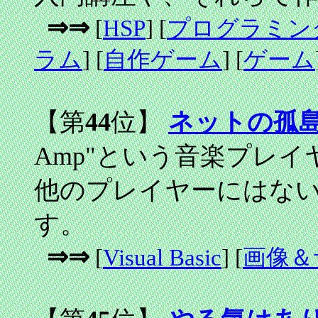
⇒⇒
[
HSP
] [
プログラミン
ラム
] [
自作ゲーム
] [
ゲーム
【第
44
位】
ネットの孤
Amp"という音楽プレ
他のプレイヤーにはな
す。
⇒⇒
[
Visual Basic
] [
画像＆