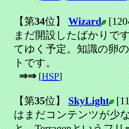
【第
34
位】
Wizard
[120
まだ開設したばかりで
てゆく予定。知識の卵の管
トです。
⇒⇒
[
HSP
]
【第
35
位】
SkyLight
[11
はまだコンテンツが少ない
と、Terragenとい