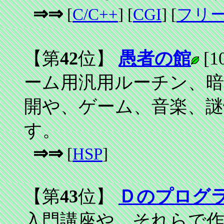
⇒⇒
[
C/C++
] [
CGI
] [
フリ
【第
42
位】
愚者の館
[1
ーム用汎用ルーチン、
開や、ゲーム、音楽、
す。
⇒⇒
[
HSP
]
【第
43
位】
Ｄのプログ
入門講座や、それらで