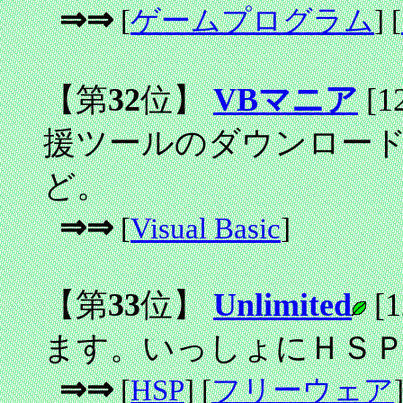
⇒⇒
[
ゲームプログラム
] [
【第
32
位】
VBマニア
[1
援ツールのダウンロー
ど。
⇒⇒
[
Visual Basic
]
【第
33
位】
Unlimited
[1
ます。いっしょにＨＳ
⇒⇒
[
HSP
] [
フリーウェア