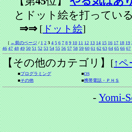
【第
45
位】
やる気はあ
とドット絵を打ってい
⇒⇒
[
ドット絵
]
[
←前のページ
/
1
2
3
4
5
6
7
8
9
10
11
12
13
14
15
16
17
18
19
46
47
48
49
50
51
52
53
54
55
56
57
58
59
60
61
62
63
64
65
66
67
【その他のカテゴリ】
[
↑ペ
■
プログラミング
■
OS
■
その他
■
携帯電話・ＰＨＳ
-
Yomi-S