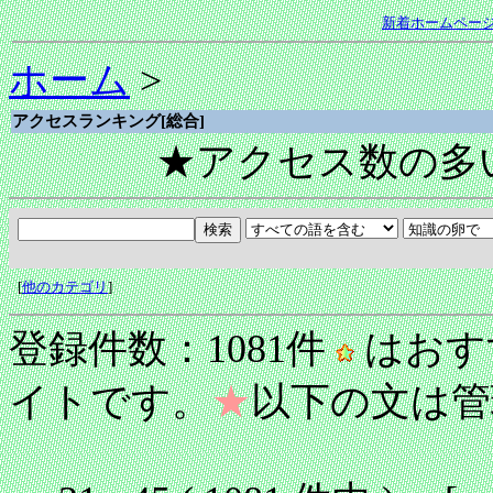
新着ホームペー
ホーム
>
アクセスランキング[総合]
★アクセス数の多
[
他のカテゴリ
]
登録件数：1081件
はおす
イトです。
★
以下の文は管