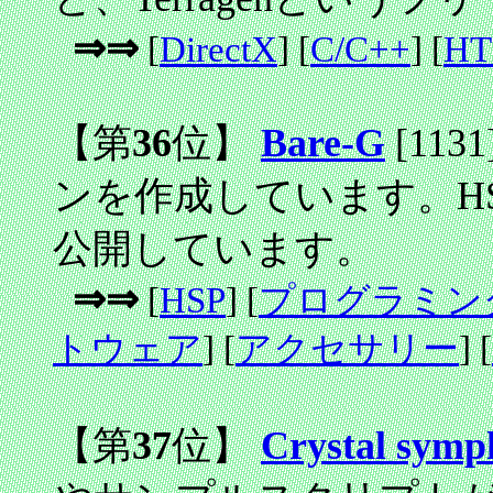
⇒⇒
[
DirectX
] [
C/C++
] [
H
【第
36
位】
Bare-G
[1131
ンを作成しています。H
公開しています。
⇒⇒
[
HSP
] [
プログラミン
トウェア
] [
アクセサリー
] [
【第
37
位】
Crystal symp