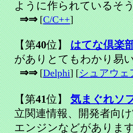
ように作られているそ
⇒⇒
[
C/C++
]
【第
40
位】
はてな倶楽
がありとてもわかり易
⇒⇒
[
Delphi
] [
シュアウェ
【第
41
位】
気まぐれソ
立関連情報、開発者向け
エンジンなどがありま