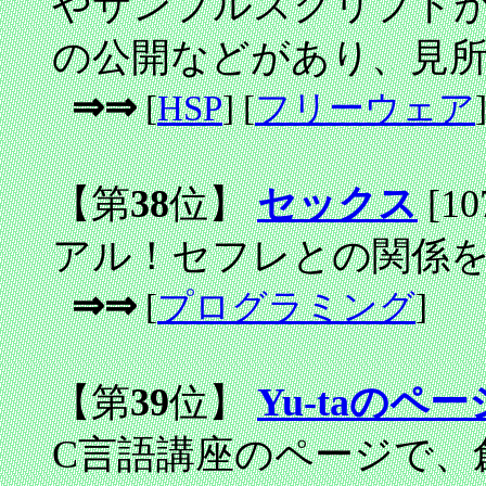
やサンプルスクリプト
の公開などがあり、見
⇒⇒
[
HSP
] [
フリーウェア
【第
38
位】
セックス
[10
アル！セフレとの関係
⇒⇒
[
プログラミング
]
【第
39
位】
Yu-taのペー
C言語講座のページで、