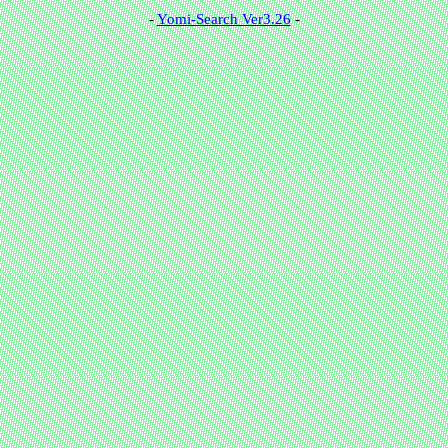
-
Yomi-Search Ver3.26
-