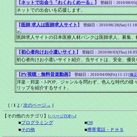
【
ネットで出会う「わくわくめーる」
】
登録日：2010/08/05(Th
ネットでの出会いを応援します。
【
医師 求人は医師求人サイト
】
登録日：2010/06/26(Sat) 11:18
医師求人サイトの日本医療人材バンクは医師求人、募集、
【
初心者向けお小遣いサイト
】
登録日：2010/06/03(Thu) 16:05
初心者向けお小遣いサイト紹介。当サイトは、安全、優良
【
PV視聴・無料音楽動画
】
登録日：2010/04/09(Fri) 11:13 [
修
洋楽・邦楽・J-POP、ジャンルを問わず、色んな時代の様々
リップを紹介するサイト。
[ /
1
2
/
次のページ→
]
【その他のカテゴリ】
[
↑ページTOPへ
]
■
プログラミング
■
OS
■
その他
■
携帯電話・ＰＨＳ