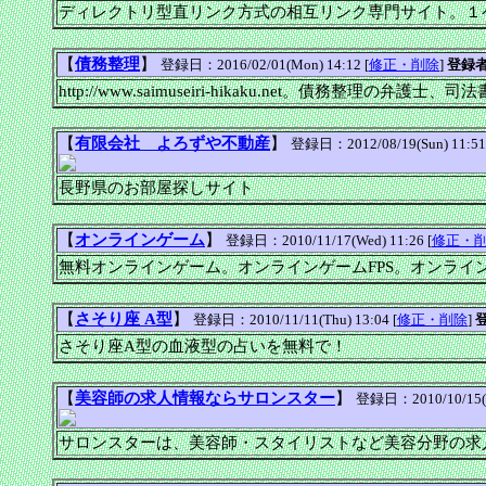
ディレクトリ型直リンク方式の相互リンク専門サイト。１
【
債務整理
】
登録日：2016/02/01(Mon) 14:12 [
修正・削除
]
登録
http://www.saimuseiri-hikaku.net。債務整理の弁護士
【
有限会社 よろずや不動産
】
登録日：2012/08/19(Sun) 11:51
長野県のお部屋探しサイト
【
オンラインゲーム
】
登録日：2010/11/17(Wed) 11:26 [
修正・
無料オンラインゲーム。オンラインゲームFPS。オンライ
【
さそり座 A型
】
登録日：2010/11/11(Thu) 13:04 [
修正・削除
]
さそり座A型の血液型の占いを無料で！
【
美容師の求人情報ならサロンスター
】
登録日：2010/10/15(Fr
サロンスターは、美容師・スタイリストなど美容分野の求