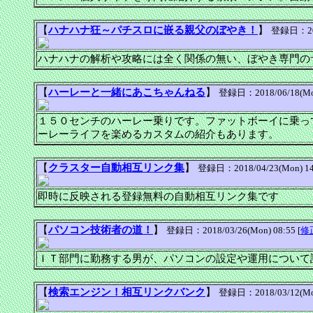
【
ハナハナ狂～パチスロに嵌る親父のぼやき！
】
登録日：2018
ハナハナの解析や攻略には全く関係の無い、ぼやき専門の
【
ハーレーと一緒にあこちゃんねる
】
登録日：2018/06/18(Mon
１５０センチのハーレー乗りです。ファットボーイに乗っ
ーレーライフを楽めるカスタムの紹介もあります。
【
クラスター自動相互リンク集
】
登録日：2018/04/23(Mon) 14:
即時に反映される登録無料の自動相互リンク集です
【
パソコン技術者の道！
】
登録日：2018/03/26(Mon) 08:55 [
修
ＩＴ部門に勤務する男が、パソコンの設定や運用について
【
検索エンジン！相互リンクバンク
】
登録日：2018/03/12(Mon