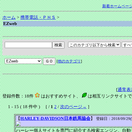
新着ホームペー
ホーム
>
携帯電話・ＰＨＳ
>
EZweb
[
他のカテゴリ
]
[
通常表
登録件数：18件
はおすすめサイト、
は相互リンクサイトで
1 - 15 ( 18 件中 ) [ /
1
2
/
次のページ→
]
【
HARLEY-DAVIDSON日本鉄馬協会
】
登録日：2018/09/29(Sat
ハーレー個人サイトを専門に紹介する検索エンジン。自動