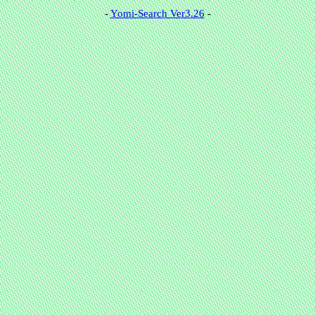
-
Yomi-Search Ver3.26
-