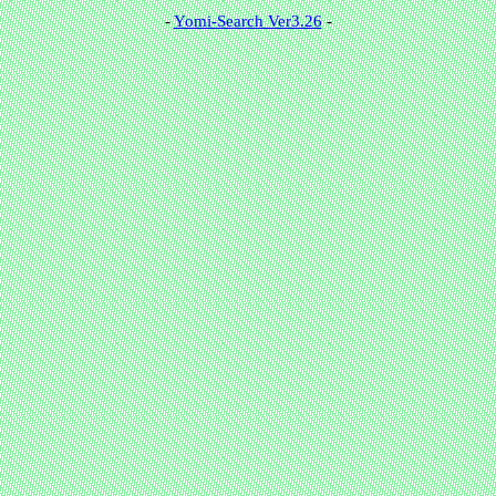
-
Yomi-Search Ver3.26
-