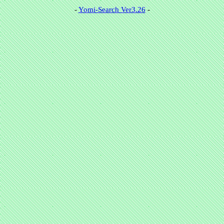
-
Yomi-Search Ver3.26
-