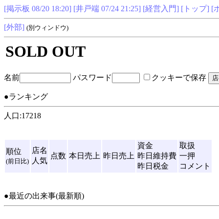
[掲示板 08/20 18:20]
[井戸端 07/24 21:25]
[経営入門]
[トップ]
[
[外部]
(別ウィンドウ)
SOLD OUT
名前
パスワード
クッキーで保存
●ランキング
人口:17218
資金
取扱
店名
順位
点数
本日売上
昨日売上
昨日維持費
一押
人気
(前日比)
昨日税金
コメント
●最近の出来事(最新順)