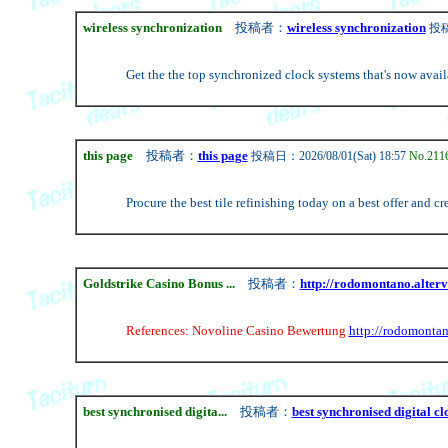
wireless synchronization
投稿者：
wireless synchronization
投稿日
Get the the top synchronized clock systems that's now avail
this page
投稿者：
this page
投稿日：2026/08/01(Sat) 18:57
No.211
Procure the best tile refinishing today on a best offer and c
Goldstrike Casino Bonus ...
投稿者：
http://rodomontano.alterv
References: Novoline Casino Bewertung
http://rodomonta
best synchronised digita...
投稿者：
best synchronised digital cl