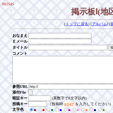
082545
掲示板Ⅰ(
[
トップに戻る
] [
アルバム
] [
おなまえ
Ｅメール
タイトル
コメント
参照URL
添付File
暗証キー
(英数字で8文字以内)
投稿キー
（投稿時
を入力してください）
文字色
■
■
■
■
■
■
■
■
■