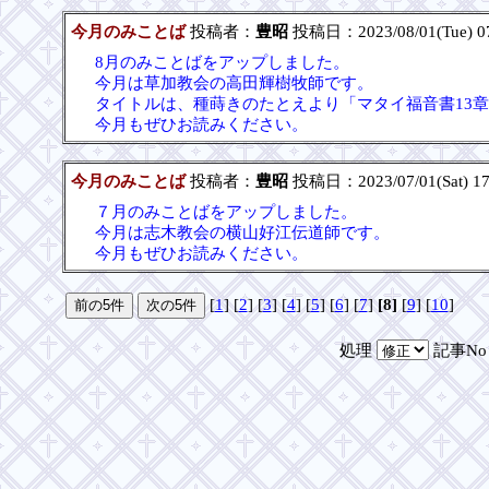
今月のみことば
投稿者：
豊昭
投稿日：2023/08/01(Tue) 0
8月のみことばをアップしました。
今月は草加教会の高田輝樹牧師です。
タイトルは、種蒔きのたとえより「マタイ福音書13
今月もぜひお読みください。
今月のみことば
投稿者：
豊昭
投稿日：2023/07/01(Sat) 17
７月のみことばをアップしました。
今月は志木教会の横山好江伝道師です。
今月もぜひお読みください。
[
1
] [
2
] [
3
] [
4
] [
5
] [
6
] [
7
]
[8]
[
9
] [
10
]
処理
記事N