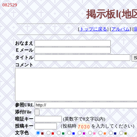
082529
掲示板Ⅰ(
[
トップに戻る
] [
アルバム
] [
おなまえ
Ｅメール
タイトル
コメント
参照URL
添付File
暗証キー
(英数字で8文字以内)
投稿キー
（投稿時
を入力してください）
文字色
■
■
■
■
■
■
■
■
■