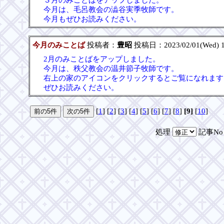
今月は、毛呂教会の澁谷実季牧師です。
今月もぜひお読みください。
今月のみことば
投稿者：
豊昭
投稿日：2023/02/01(Wed) 1
2月のみことばをアップしました。
今月は、秩父教会の温井節子牧師です。
右上の家のアイコンをクリックするとご覧になれます
ぜひお読みください。
[
1
] [
2
] [
3
] [
4
] [
5
] [
6
] [
7
] [
8
]
[9]
[
10
]
処理
記事N