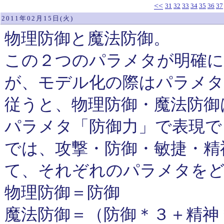
<<
31
32
33
34
35
36
37
2011年02月15日(火)
物理防御と魔法防御。
この２つのパラメタが明確に
が、モデル化の際はパラメタ
従うと、物理防御・魔法防御
パラメタ「防御力」で表現で
では、攻撃・防御・敏捷・精
て、それぞれのパラメタを
物理防御＝防御
魔法防御＝（防御＊３＋精神