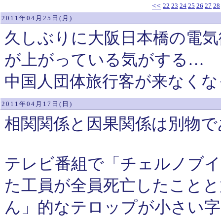
<<
22
23
24
25
26
27
28
2011年04月25日(月)
久しぶりに大阪日本橋の電気
が上がっている気がする…
中国人団体旅行客が来なくな
2011年04月17日(日)
相関関係と因果関係は別物で
テレビ番組で「チェルノブイ
た工員が全員死亡したことと
ん」的なテロップが小さい字