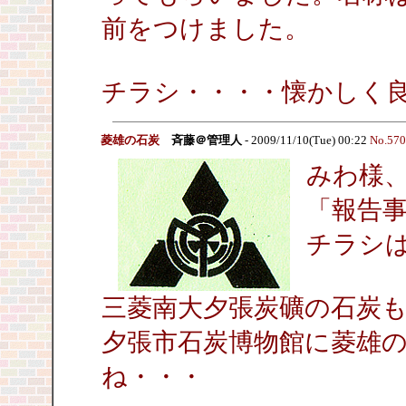
前をつけました。
チラシ・・・・懐かしく
菱雄の石炭
斉藤＠管理人
- 2009/11/10(Tue) 00:22
No.570
みわ様
「報告
チラシ
三菱南大夕張炭礦の石炭
夕張市石炭博物館に菱雄
ね・・・