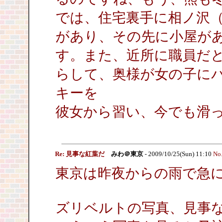
では、住宅裏手に相ノ沢
があり、その先に小屋が
す。また、近所に職員だ
らして、奥様が女の子に
キーを
彼女から習い、今でも滑
Re: 見事な紅葉だ
みわ＠東京
- 2009/10/25(Sun) 11:10
No
東京は昨夜からの雨で急
ズリベルトの写真、見事