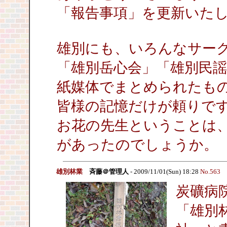
「報告事項」を更新いた
雄別にも、いろんなサー
「雄別岳心会」「雄別民
紙媒体でまとめられたも
皆様の記憶だけが頼りで
お花の先生ということは
があったのでしょうか。
雄別林業
斉藤＠管理人
- 2009/11/01(Sun) 18:28
No.563
炭礦病
「雄別