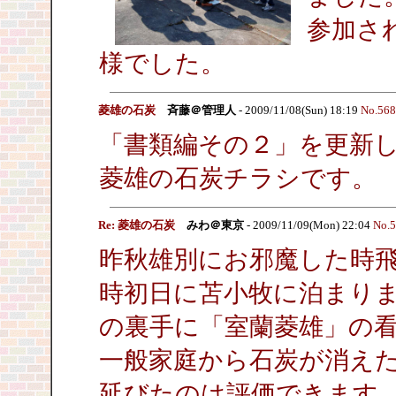
参加さ
様でした。
菱雄の石炭
斉藤＠管理人
- 2009/11/08(Sun) 18:19
No.568
「書類編その２」を更新
菱雄の石炭チラシです。
Re: 菱雄の石炭
みわ＠東京
- 2009/11/09(Mon) 22:04
No.
昨秋雄別にお邪魔した時
時初日に苫小牧に泊まり
の裏手に「室蘭菱雄」の
一般家庭から石炭が消え
延びたのは評価できます