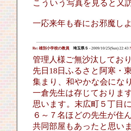
こういう写真を見ると又
一応来年も春にお邪魔し
Re: 雄別小学校の教員
埼玉県Ｓ
- 2009/10/25(Sun) 22:43
管理人様ご無沙汰してお
先日18日ふるさと阿寒・
集まり、和やかな会にな
一倉先生は存じておりま
思います。末広町５丁目
６～７名ほどの先生が住
共同部屋もあったと思い