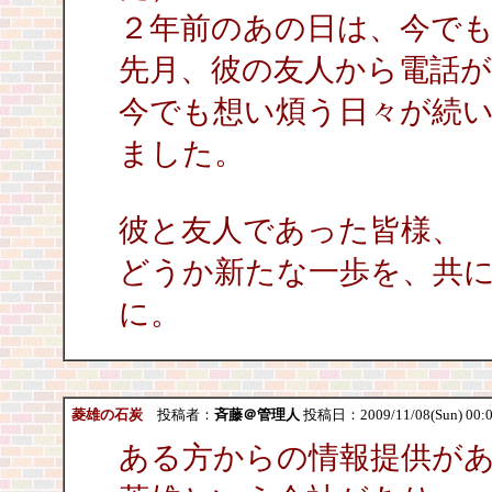
２年前のあの日は、今で
先月、彼の友人から電話
今でも想い煩う日々が続
ました。
彼と友人であった皆様、
どうか新たな一歩を、共
に。
菱雄の石炭
投稿者：
斉藤＠管理人
投稿日：2009/11/08(Sun) 00:
ある方からの情報提供が