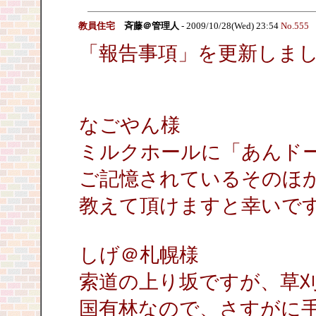
教員住宅
斉藤＠管理人
- 2009/10/28(Wed) 23:54
No.555
「報告事項」を更新しま
なごやん様
ミルクホールに「あんド
ご記憶されているそのほ
教えて頂けますと幸いで
しげ＠札幌様
索道の上り坂ですが、草
国有林なので、さすがに