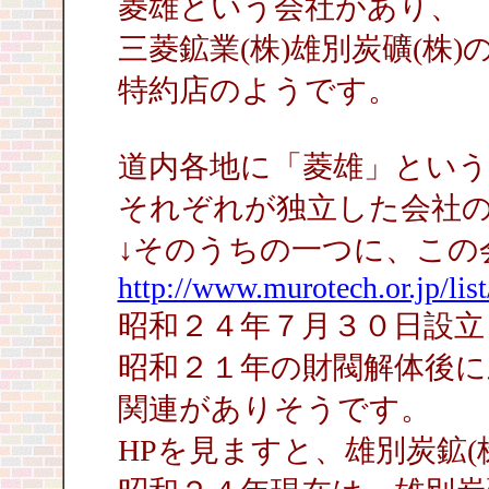
菱雄という会社があり、
三菱鉱業(株)雄別炭礦(株
特約店のようです。
道内各地に「菱雄」とい
それぞれが独立した会社
↓そのうちの一つに、この
http://www.murotech.or.jp/lis
昭和２４年７月３０日設立
昭和２１年の財閥解体後
関連がありそうです。
HPを見ますと、雄別炭鉱