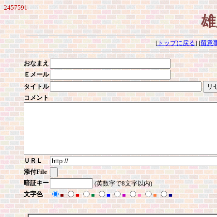
2457591
雄
[
トップに戻る
] [
留意
おなまえ
Ｅメール
タイトル
コメント
ＵＲＬ
添付File
暗証キー
(英数字で8文字以内)
文字色
■
■
■
■
■
■
■
■