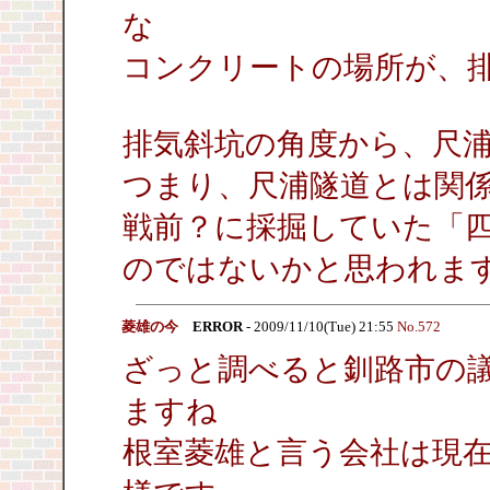
な
コンクリートの場所が、
排気斜坑の角度から、尺
つまり、尺浦隧道とは関
戦前？に採掘していた「
のではないかと思われま
菱雄の今
ERROR
- 2009/11/10(Tue) 21:55
No.572
ざっと調べると釧路市の
ますね
根室菱雄と言う会社は現