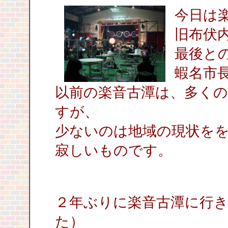
今日は
旧布伏
最後と
蝦名市
以前の楽音古潭は、多く
すが、
少ないのは地域の現状を
寂しいものです。
２年ぶりに楽音古潭に行
た）