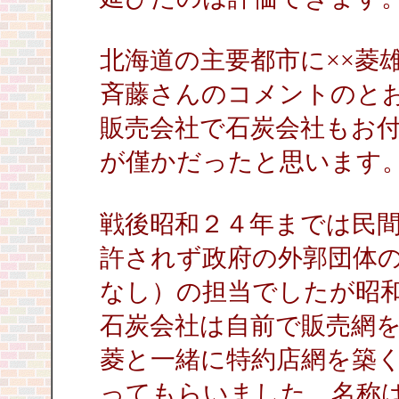
北海道の主要都市に××菱
斉藤さんのコメントのと
販売会社で石炭会社もお
が僅かだったと思います
戦後昭和２４年までは民
許されず政府の外郭団体
なし）の担当でしたが昭
石炭会社は自前で販売網
菱と一緒に特約店網を築
ってもらいました。名称