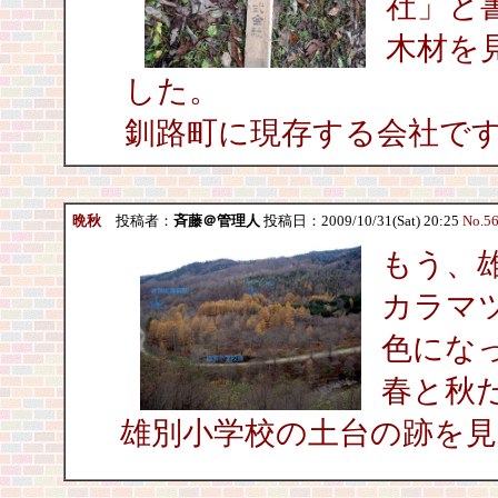
社」と
木材を
した。
釧路町に現存する会社で
晩秋
投稿者：
斉藤＠管理人
投稿日：2009/10/31(Sat) 20:25
No.5
もう、
カラマ
色にな
春と秋
雄別小学校の土台の跡を