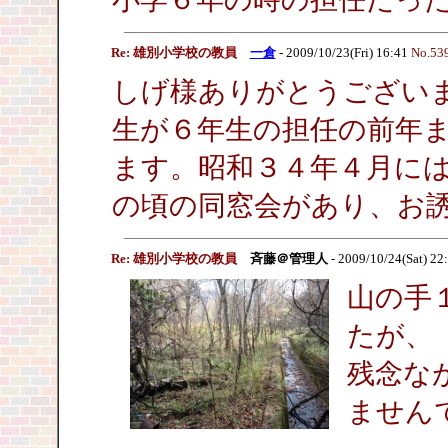
Re: 雄別小学校の教員
一倉
- 2009/10/23(Fri) 16:41
No.53
しげ様ありがとうござい
生が６年生の担任の前年
ます。昭和３４年４月に
の頃の同窓会があり、お
Re: 雄別小学校の教員
斉藤＠管理人
- 2009/10/24(Sat) 22
山の手
たが、
残念な
ません