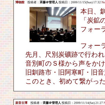
博物館
投稿者：
斉藤＠管理人
投稿日：2009/11/15(Sun) 17:32
No
本日、
「炭鉱
フォー
フォー
先月、尺別炭礦跡で行われ
音別町のＳ様から声をか
旧釧路市・旧阿寒町・旧音
このとき、初めて繋がっ
楽音古潭
投稿者：
斉藤＠管理人
投稿日：2009/11/14(Sat) 21:27