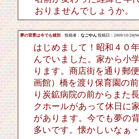
おりませんでしょうか。
夢の背景は今でも雄別
投稿者：
なごやん
投稿日：2009/10/28(Wed
はじめまして！昭和４０
んでいました。家から小
ります。商店街を通り郵
画館）橋を渡り保育園の
り炭鉱病院の前からまた
クホールがあって休日に
があります。今でも夢の
多いです。懐かしいなぁ