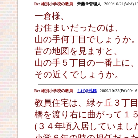
Re: 雄別小学校の教員
斉藤＠管理人
- 2009/10/21(Wed) 1
一倉様、
お住まいだったのは、
山の手何丁目でしょうか
昔の地図を見ますと、
山の手５丁目の一番上に
その近くでしょうか。
Re: 雄別小学校の教員
しげ@札幌
- 2009/10/23(Fri) 09:1
教員住宅は、緑ヶ丘３丁
橋を渡り右に曲がって１
(３４年頃入居していました
小学６年の時の担任だっ