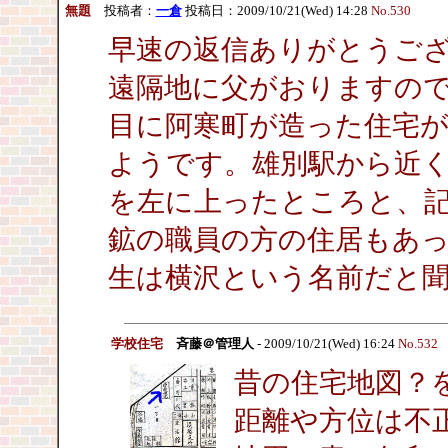
無題
投稿者：
一倉
投稿日：2009/10/21(Wed) 14:28
No.530
早速の返信ありがとうご
遠隔地に父がおりますので
目に阿寒町が造った住宅が
ようです。雄別駅から近
を左に上ったところと、
鉱の職員の方の住居もあ
生は横沢という名前だと
学校住宅
斉藤＠管理人
- 2009/10/21(Wed) 16:24
No.532
昔の住宅地図？
距離や方位は不