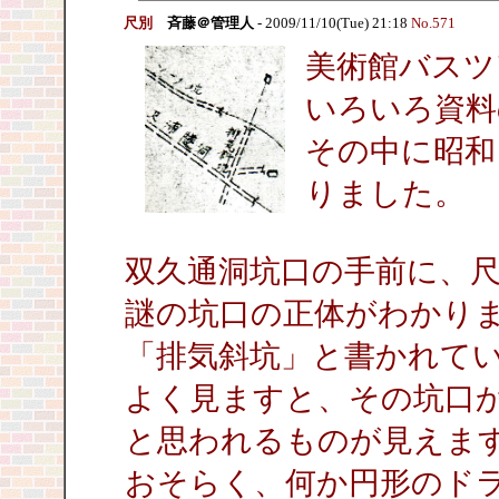
尺別
斉藤＠管理人
- 2009/11/10(Tue) 21:18
No.571
美術館バスツ
いろいろ資料
その中に昭和
りました。
双久通洞坑口の手前に、
謎の坑口の正体がわかり
「排気斜坑」と書かれて
よく見ますと、その坑口
と思われるものが見えま
おそらく、何か円形のド