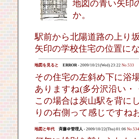
地図の青い矢印
か。
駅前から北陽道路の上り
矢印の学校住宅の位置に
地図を見ると
ERROR
- 2009/10/21(Wed) 23:22
No.533
その住宅の左斜め下に浴
ありますね(多分沢沿い・・
この場合は炭山駅を背に
りの右側って感じですね
地図と年代
斉藤＠管理人
- 2009/10/22(Thu) 01:06
No.53