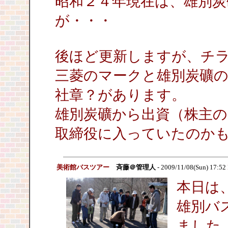
昭和２４年現在は、雄別炭
が・・・
後ほど更新しますが、チ
三菱のマークと雄別炭礦
社章？があります。
雄別炭礦から出資（株主
取締役に入っていたのか
美術館バスツアー
斉藤＠管理人
- 2009/11/08(Sun) 17:52
本日は
雄別バ
ました