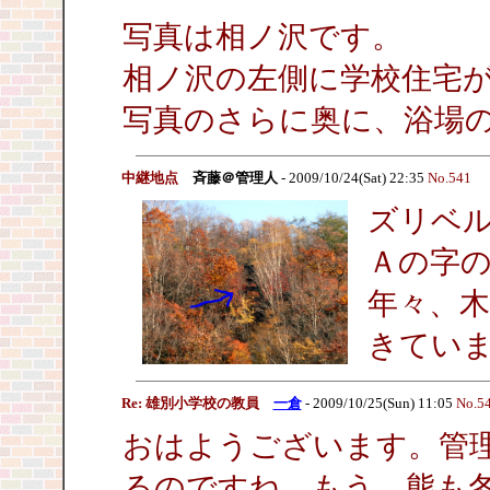
写真は相ノ沢です。
相ノ沢の左側に学校住宅
写真のさらに奥に、浴場
中継地点
斉藤＠管理人
- 2009/10/24(Sat) 22:35
No.541
ズリベ
Ａの字
年々、
きてい
Re: 雄別小学校の教員
一倉
- 2009/10/25(Sun) 11:05
No.5
おはようございます。管
るのですね、もう、熊も