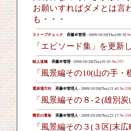
お願いすればダメとは言
も・・・
ストーブチェック
斉藤＠管理
- 2009/10/29(Thu) 00:39
No
「エピソード集」を更新
睦人道橋
斉藤＠管理
- 2009/10/29(Thu) 01:01
No.557
「風景編その10(山の手・
選炭場方向
斉藤＠管理人
- 2009/10/29(Thu) 21:42
No.55
「風景編その８-２(雄別
職安の看板
斉藤＠管理人
- 2009/10/29(Thu) 22:17
No.55
「風景編その３(３区[末広