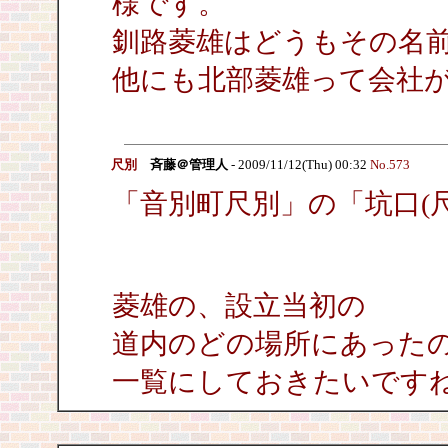
様です。
釧路菱雄はどうもその名
他にも北部菱雄って会社
尺別
斉藤＠管理人
- 2009/11/12(Thu) 00:32
No.573
「音別町尺別」の「坑口(
菱雄の、設立当初の
道内のどの場所にあった
一覧にしておきたいです