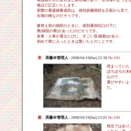
後ほど訂正いたします。
実際の看護婦養成所は、雄別炭礦病院を正面から見て
右側の棟なのだそうです。
建替え前の病院のときに、雄別通洞坑口の下に
寮(病院の寮)があったのだそうです。
炭車・人車が通るたびに、すごい音(振動)があり、
初めて寮に入ったときは驚いたとのことです。
安
斉藤＠管理人
- 2008/04/19(Sat) 22:58
No.103
埋まっていた
ぼろぼろの木
なので、
運びやすいよ
た。
産
斉藤＠管理人
- 2008/04/19(Sat) 23:01
No.104
残念ではあり