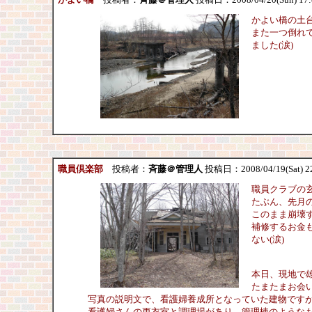
かよい橋の土
また一つ倒れ
ました(涙)
職員倶楽部
投稿者：
斉藤＠管理人
投稿日：2008/04/19(Sat) 2
職員クラブの
たぶん、先月
このまま崩壊
補修するお金
ない(涙)
本日、現地で
たまたまお会
写真の説明文で、看護婦養成所となっていた建物です
看護婦さんの更衣室と調理場があり、管理棟のような