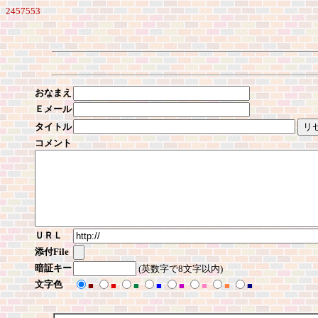
2457553
おなまえ
Ｅメール
タイトル
コメント
ＵＲＬ
添付File
暗証キー
(英数字で8文字以内)
文字色
■
■
■
■
■
■
■
■