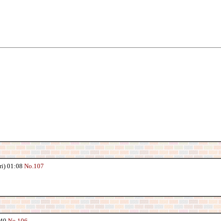
）
。
) 01:08
No.107
:40
No.106