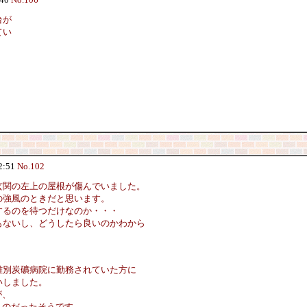
台が
てい
2:51
No.102
玄関の左上の屋根が傷んでいました。
の強風のときだと思います。
するのを待つだけなのか・・・
もないし、どうしたら良いのかわから
雄別炭礦病院に勤務されていた方に
いしました。
が、
ものだったそうです。