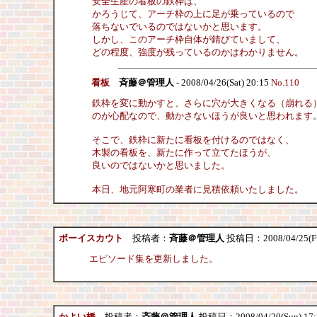
安全生産の看板の鉄枠は、
かろうじて、アーチ枠の上に足が乗っているので
落ちないでいるのではないかと思います。
しかし、このアーチ枠自体が錆びていまして、
どの程度、強度が残っているのかはわかりません。
看板
斉藤＠管理人
- 2008/04/26(Sat) 20:15
No.110
鉄枠を変に動かすと、さらに穴が大きくなる（崩れる
のが心配なので、動かさないほうが良いと思われます
そこで、鉄枠に新たに看板を付けるのではなく、
木製の看板を、新たに作って立てたほうが、
良いのではないかと思いました。
本日、地元阿寒町の業者に見積依頼いたしました。
ボーイスカウト
投稿者：
斉藤＠管理人
投稿日：2008/04/25(Fri
エピソード集を更新しました。
かよい橋
投稿者：
斉藤＠管理人
投稿日：2008/04/20(Sun) 17