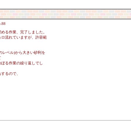
.88
埋める作業、完了しました。
ョロ流れていますが、許容範
のレベル)から大きい砂利を
て
のぼる作業の繰り返しでし
れするので、