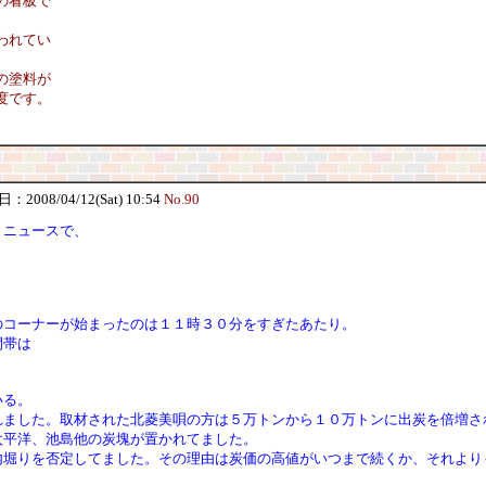
の看板で
われてい
の塗料が
度です。
2008/04/12(Sat) 10:54
No.90
Ｓニュースで、
のコーナーが始まったのは１１時３０分をすぎたあたり。
間帯は
いる。
れました。取材された北菱美唄の方は５万トンから１０万トンに出炭を倍増さ
太平洋、池島他の炭塊が置かれてました。
内堀りを否定してました。その理由は炭価の高値がいつまで続くか、それより