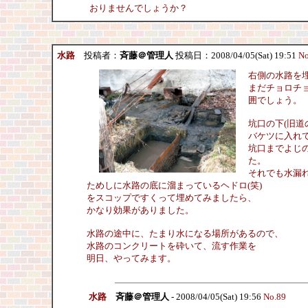
おりませんでしょうか？
水路
投稿者：
斉藤＠管理人
投稿日：2008/04/05(Sat) 19:51
No
右側の水路を
まだチョロチ
囲でしょう。
坑口の下(旧道
バケツに入れ
坑口までよじ
た。
それでも水漏
ためしに水路の底に溜まっているヘドロ(笑)
をスコップですくって埋めてみましたら、
かなり効果がありました。
水路の途中に、たまり水になる場所があるので、
水路のコンクリートを砕いて、流す作業を
明日、やってみます。
水路
斉藤＠管理人
- 2008/04/05(Sat) 19:56
No.89