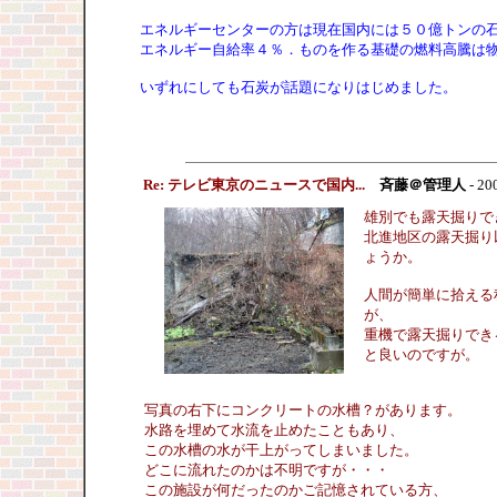
エネルギーセンターの方は現在国内には５０億トンの
エネルギー自給率４％．ものを作る基礎の燃料高騰は
いずれにしても石炭が話題になりはじめました。
Re: テレビ東京のニュースで国内...
斉藤＠管理人
- 20
雄別でも露天掘りで
北進地区の露天掘り
ょうか。
人間が簡単に拾える
が、
重機で露天掘りでき
と良いのですが。
写真の右下にコンクリートの水槽？があります。
水路を埋めて水流を止めたこともあり、
この水槽の水が干上がってしまいました。
どこに流れたのかは不明ですが・・・
この施設が何だったのかご記憶されている方、