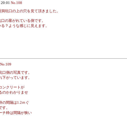
 20:01
No.108
通洞坑口の上の穴を見て頂きました。
坑口の塞がれている側です。
いる？ような感じに見えます。
No.109
坑口側の写真です。
れ下がっています。
コンクリートが
るのかわかりませ
の間隔は1.2ｍぐ
です。
ーチ枠は間隔が狭い