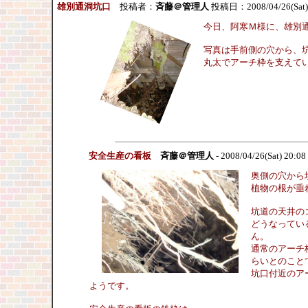
雄別通洞坑口
投稿者：
斉藤＠管理人
投稿日：2008/04/26(Sat)
今日、阿寒Ｍ様に、雄別
写真は手前側の穴から、
丸太でアーチ枠を支えて
安全生産の看板
斉藤＠管理人
- 2008/04/26(Sat) 20:08
奥側の穴から
植物の根が垂
坑道の天井の
どうなってい
ん。
通常のアーチ枠
らいとのこと
坑口付近のア
ようです。