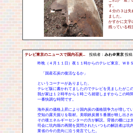
これが「産」
す。
４分の３は失
ました。
かすかに文字
残っている程
テレビ東京のニュースで国内石炭...
投稿者：
みわ＠東京
投稿日：
昨晩（４月１１日）夜１１時からのテレビ東京、ＷＢ
「国産石炭の復活なるか」
というコーナーがありました、
テレビ版に書かれてましたのでテレビを見ましたがこ
我が家は１２時半から１時ごろ就寝しますからこの時
一番快調な時間です。
海外炭の価格上昇により国内炭の価格競争力が増して
空知の露天掘りを取材。美唄鋏炭層５番層が映し出さ
その後エネルギーセンターの方が解説。背後の棚には
司会に坑内堀の再開を質問されたいつもの解説者は坑
業省の今の意向に沿う発言でした。