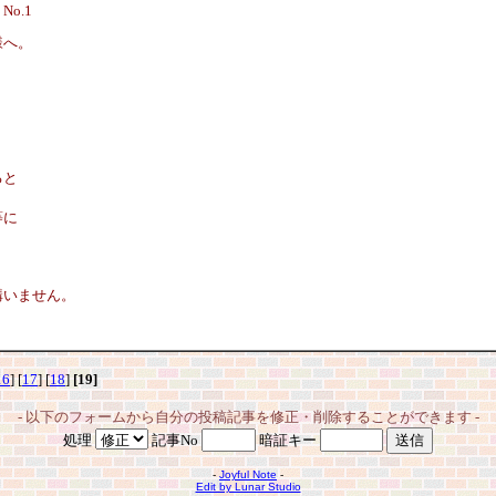
3
No.1
様へ。
ると
等に
構いません。
16
] [
17
] [
18
]
[19]
- 以下のフォームから自分の投稿記事を修正・削除することができます -
処理
記事No
暗証キー
-
Joyful Note
-
Edit by Lunar Studio