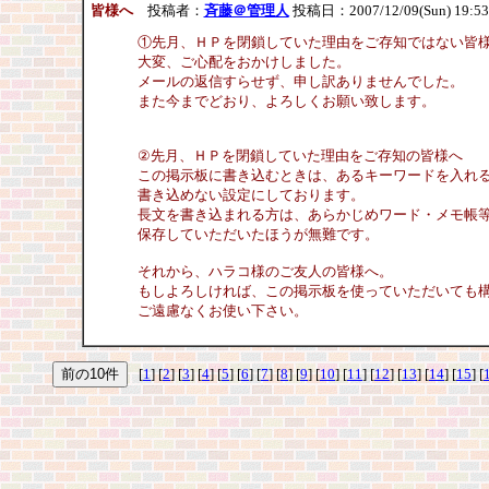
皆様へ
投稿者：
斉藤＠管理人
投稿日：2007/12/09(Sun) 19:5
①先月、ＨＰを閉鎖していた理由をご存知ではない皆
大変、ご心配をおかけしました。
メールの返信すらせず、申し訳ありませんでした。
また今までどおり、よろしくお願い致します。
②先月、ＨＰを閉鎖していた理由をご存知の皆様へ
この掲示板に書き込むときは、あるキーワードを入れ
書き込めない設定にしております。
長文を書き込まれる方は、あらかじめワード・メモ帳
保存していただいたほうが無難です。
それから、ハラコ様のご友人の皆様へ。
もしよろしければ、この掲示板を使っていただいても
ご遠慮なくお使い下さい。
[
1
] [
2
] [
3
] [
4
] [
5
] [
6
] [
7
] [
8
] [
9
] [
10
] [
11
] [
12
] [
13
] [
14
] [
15
] [