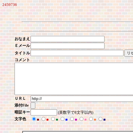
2459736
おなまえ
Ｅメール
タイトル
コメント
ＵＲＬ
添付File
暗証キー
(英数字で8文字以内)
文字色
■
■
■
■
■
■
■
■