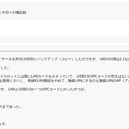
とや日々の備忘録.
ータを外付けHDDにバックアップ（コピー）したのですが、 s30のUSBは1.1
ました。
ードスロットには既にLANカードをささっていて、 USB2.0のPCカードの空きはな
のも面倒くさいし、 有線KLAN接続をやめて、無線LANにするのも無線LANのAP（
 LNAとUSB2.0が一つのPCカードにのったやつが。
ものまであった。
るぞ。