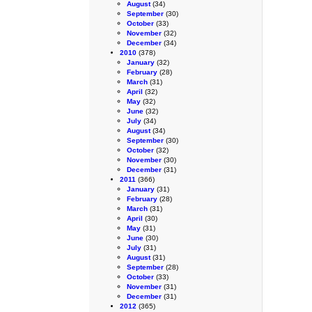
August
(34)
September
(30)
October
(33)
November
(32)
December
(34)
2010
(378)
January
(32)
February
(28)
March
(31)
April
(32)
May
(32)
June
(32)
July
(34)
August
(34)
September
(30)
October
(32)
November
(30)
December
(31)
2011
(366)
January
(31)
February
(28)
March
(31)
April
(30)
May
(31)
June
(30)
July
(31)
August
(31)
September
(28)
October
(33)
November
(31)
December
(31)
2012
(365)