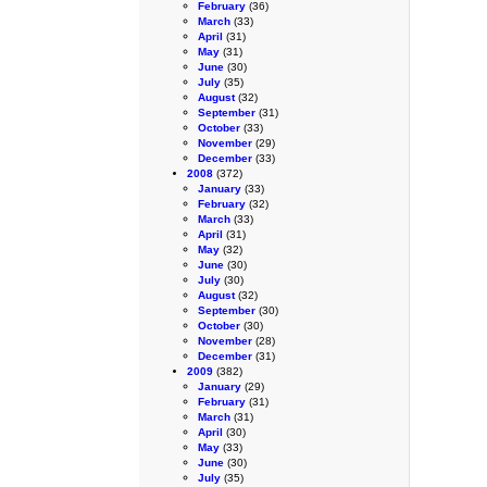
February
(36)
March
(33)
April
(31)
May
(31)
June
(30)
July
(35)
August
(32)
September
(31)
October
(33)
November
(29)
December
(33)
2008
(372)
January
(33)
February
(32)
March
(33)
April
(31)
May
(32)
June
(30)
July
(30)
August
(32)
September
(30)
October
(30)
November
(28)
December
(31)
2009
(382)
January
(29)
February
(31)
March
(31)
April
(30)
May
(33)
June
(30)
July
(35)