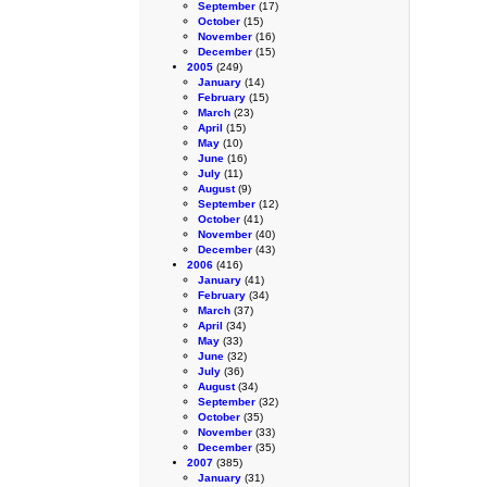
September
(17)
October
(15)
November
(16)
December
(15)
2005
(249)
January
(14)
February
(15)
March
(23)
April
(15)
May
(10)
June
(16)
July
(11)
August
(9)
September
(12)
October
(41)
November
(40)
December
(43)
2006
(416)
January
(41)
February
(34)
March
(37)
April
(34)
May
(33)
June
(32)
July
(36)
August
(34)
September
(32)
October
(35)
November
(33)
December
(35)
2007
(385)
January
(31)