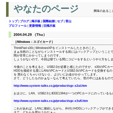
やなたのページ
興味のあるこ
トップ
|
ブログ
|
掲示板
|
国際結婚
|
セブ
|
登山
プロフィール
|
更新情報
|
旧掲示板
2004.04.29 （Thu）
［/Windows：
スゴイカード
］
ThinkPad s30にWindowsXPをインストールしたときのこと。
まぁ当然のことながらインストールする前にはバックアップということで デ
間が非常にかかってしまうのです。
しょうがないので、今回は寝ている間にコピーをするというやり方をし
今後のことを考えると、USB2.0が必要と感じたのですが、 s30のPCカ
HDDを接続する度にLANのPCカードとUSB2.0のPCカードを交換する
を 買わなくちゃいけないと、よけいにお金がかかってします。
さて、どうしたものかぁな～なんて考えていたら、世の中にはあるものです。
http://www.system-talks.co.jp/product/sgc-x2ul.htm
おまけに、LAN、USB2.0とIEEE1394が一つのPCカードにのっている
http://www.system-talks.co.jp/product/sgc-x3ufl.htm
これがあれば、LANに接続しながら、外付けHDDにバックアップができ
さて、どちらを買おうかなぁ～。