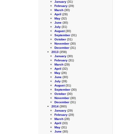
January
(31)
February
(29)
March
(30)
April
(29)
May
(32)
June
(30)
July
(31)
August
(30)
September
(31)
October
(31)
November
(30)
December
(31)
2013
(358)
January
(30)
February
(31)
March
(29)
April
(32)
May
(26)
June
(30)
July
(28)
August
(31)
September
(30)
October
(30)
November
(30)
December
(31)
2014
(360)
January
(29)
February
(29)
March
(28)
April
(33)
May
(31)
June
(30)