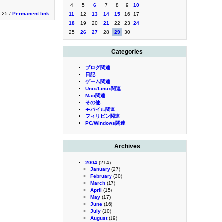
4
5
6
7
8
9
10
2:25 /
Permanent link
11
12
13
14
15
16
17
18
19
20
21
22
23
24
25
26
27
28
29
30
Categories
ブログ関連
日記
ゲーム関連
Unix/Linux関連
Mac関連
その他
モバイル関連
フィリピン関連
PC/Windows関連
Archives
2004
(214)
January
(27)
February
(30)
March
(17)
April
(15)
May
(17)
June
(16)
July
(10)
August
(19)