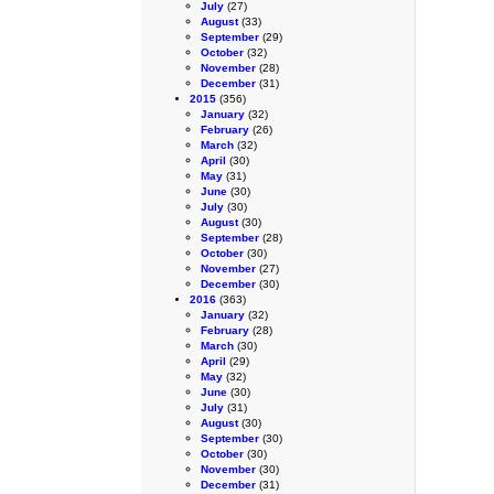
July
(27)
August
(33)
September
(29)
October
(32)
November
(28)
December
(31)
2015
(356)
January
(32)
February
(26)
March
(32)
April
(30)
May
(31)
June
(30)
July
(30)
August
(30)
September
(28)
October
(30)
November
(27)
December
(30)
2016
(363)
January
(32)
February
(28)
March
(30)
April
(29)
May
(32)
June
(30)
July
(31)
August
(30)
September
(30)
October
(30)
November
(30)
December
(31)