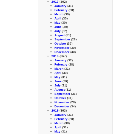
2017
(362)
January
(31)
February
(28)
March
(30)
April
(30)
May
(30)
June
(30)
July
(32)
August
(31)
September
(28)
October
(32)
November
(30)
December
(30)
2018
(367)
January
(32)
February
(28)
March
(31)
April
(30)
May
(31)
June
(29)
July
(31)
August
(31)
September
(31)
October
(31)
November
(28)
December
(34)
2019
(363)
January
(31)
February
(28)
March
(30)
April
(31)
May
(31)