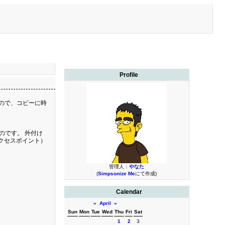
Profile
なので、コピーに時
いのです。 外付け
アクセスポイント）
管理人：
やなた
(
Simpsonize Me
にて作成)
Calendar
«
April
»
Sun
Mon
Tue
Wed
Thu
Fri
Sat
1
2
3