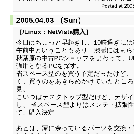
Posted at 2005
2005.04.03 （Sun）
［/Linux：
NetVista購入
］
今日はちょっと早起きし、10時過ぎに
午前中ということもあり、渋滞にはまら
秋葉原の中古PCショップをまわって、UNIX(So
強用となるPCを探す。
省スペース型のを買う予定だったけど、
く、買うのをあきらめかけていたところ、 NetV
見。
こいつはデスクトップ型だけど、デザイ
し、 省スペース型よりはメンテ・拡張
で、購入決定
あとは、家に余っているパーツを交換・