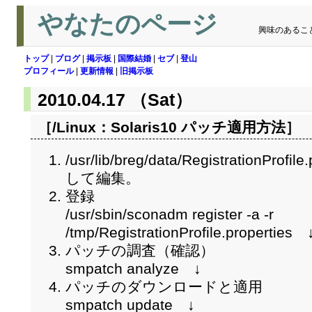
やなたのページ
興味のあるこ
トップ
|
ブログ
|
掲示板
|
国際結婚
|
セブ
|
登山
プロフィール
|
更新情報
|
旧掲示板
2010.04.17 （Sat）
［/Linux：
Solaris10 パッチ適用方法
］
/usr/lib/breg/data/RegistrationPr
して編集。
登録
/usr/sbin/sconadm register -a -r
/tmp/RegistrationProfile.properties 
パッチの調査（確認）
smpatch analyze ↓
パッチのダウンロードと適用
smpatch update ↓