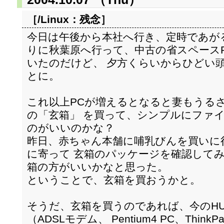
［/Linux：
残念
］
今日は午後から本社へ行き、定時であが
りに秋葉原へ行って、中古の省スペース
いたのだけど、 夕方くらいからひどい
とに。
これ以上PCが増えるとなると妻もうる
の「玄箱」 を買って、シンプルにファイ
のがいいのかな？
昨日、赤ちゃん本舗に哺乳びんを買いに
に寄って 玄箱のパッケージを確認して
箱の方がいいかなと思った。
ということで、玄箱を買おうかと。
そうだ、玄箱を買うのであれば、今のHU
（ADSLモデム、 Pentium4 PC、ThinkP