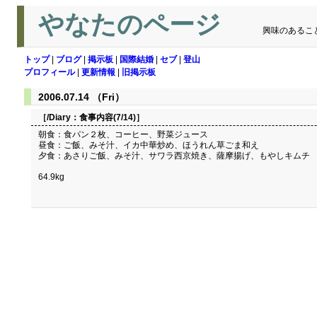
やなたのページ
興味のあるこ
トップ
|
ブログ
|
掲示板
|
国際結婚
|
セブ
|
登山
プロフィール
|
更新情報
|
旧掲示板
2006.07.14 （Fri）
［/Diary：
食事内容(7/14)
］
朝食：食パン２枚、コーヒー、野菜ジュース
昼食：ご飯、みそ汁、イカ中華炒め、ほうれん草ごま和え
夕食：あさりご飯、みそ汁、サワラ西京焼き、薩摩揚げ、もやしキムチ
64.9kg