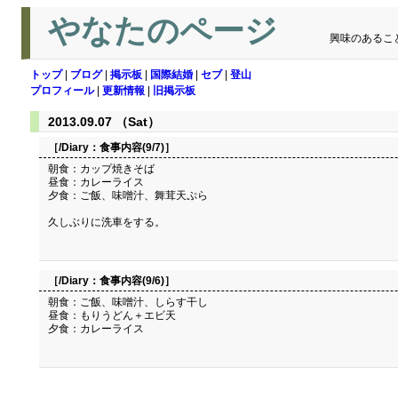
やなたのページ
興味のあるこ
トップ
|
ブログ
|
掲示板
|
国際結婚
|
セブ
|
登山
プロフィール
|
更新情報
|
旧掲示板
2013.09.07 （Sat）
［/Diary：
食事内容(9/7)
］
朝食：カップ焼きそば
昼食：カレーライス
夕食：ご飯、味噌汁、舞茸天ぷら
久しぶりに洗車をする。
［/Diary：
食事内容(9/6)
］
朝食：ご飯、味噌汁、しらす干し
昼食：もりうどん＋エビ天
夕食：カレーライス