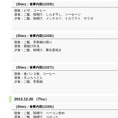
［/Diary：
食事内容(12/29)
］
朝食：ビザ、コーヒー
昼食」ご飯、味噌汁、しらす干し、ソーセージ
夕食：ご飯、味噌汁、メンチカツ、イカフライ、サラダ
［/Diary：
食事内容(12/28)
］
朝食：ご飯、常夜鍋の残り
昼食：唐揚げ弁当
夕食：ご飯、味噌汁、豚生姜焼き
［/Diary：
食事内容(12/27)
］
朝食：食パン２枚、コーヒー
昼食：天ぷらうどん
夕食：ご飯、常夜鍋
2013.12.26 （Thu）
［/Diary：
食事内容(12/26)
］
朝食：ご飯、味噌汁、ベーコン炒め
昼食：ご飯、味噌汁、コロッケ