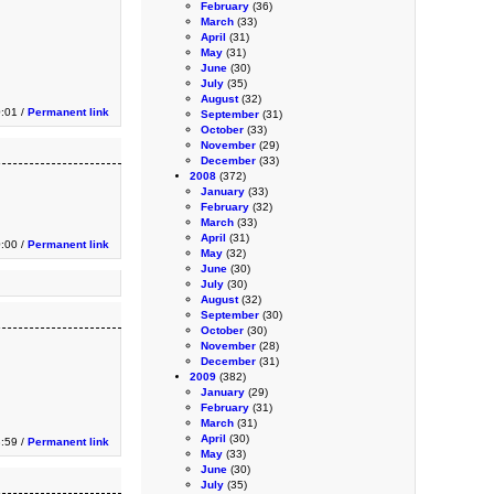
February
(36)
March
(33)
April
(31)
May
(31)
June
(30)
July
(35)
August
(32)
0:01 /
Permanent link
September
(31)
October
(33)
November
(29)
December
(33)
2008
(372)
January
(33)
February
(32)
March
(33)
April
(31)
0:00 /
Permanent link
May
(32)
June
(30)
July
(30)
August
(32)
September
(30)
October
(30)
November
(28)
December
(31)
2009
(382)
January
(29)
February
(31)
March
(31)
April
(30)
:59 /
Permanent link
May
(33)
June
(30)
July
(35)