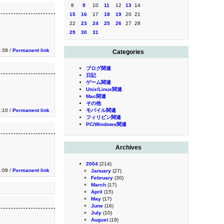
8
9
10
11
12
13
14
15
16
17
18
19
20
21
22
23
24
25
26
27
28
29
30
31
3:39 /
Permanent link
Categories
ブログ関連
日記
ゲーム関連
Unix/Linux関連
Mac関連
その他
1:10 /
Permanent link
モバイル関連
フィリピン関連
PC/Windows関連
Archives
2004
(214)
1:09 /
Permanent link
January
(27)
February
(30)
March
(17)
April
(15)
May
(17)
June
(16)
July
(10)
August
(19)