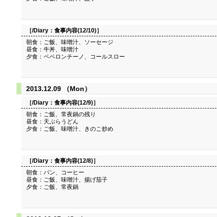
［/Diary：
食事内容(12/10)
］
朝食：ご飯、味噌汁、ソーセージ
昼食：牛丼、味噌汁
夕食：ペペロンチーノ、コールスロー
2013.12.09 （Mon）
［/Diary：
食事内容(12/9)
］
朝食：ご飯、常夜鍋の残り
昼食：天ぷらうどん
夕食：ご飯、味噌汁、きのこ炒め
［/Diary：
食事内容(12/8)
］
朝食：パン、コーヒー
昼食：ご飯、味噌汁、揚げ茄子
夕食：ご飯、常夜鍋