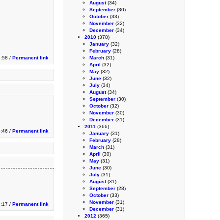
August
(34)
September
(30)
October
(33)
November
(32)
December
(34)
2010
(378)
January
(32)
February
(28)
:58 /
Permanent link
March
(31)
April
(32)
May
(32)
June
(32)
July
(34)
August
(34)
September
(30)
October
(32)
November
(30)
December
(31)
2011
(366)
3:46 /
Permanent link
January
(31)
February
(28)
March
(31)
April
(30)
May
(31)
June
(30)
July
(31)
August
(31)
September
(28)
October
(33)
November
(31)
:17 /
Permanent link
December
(31)
2012
(365)