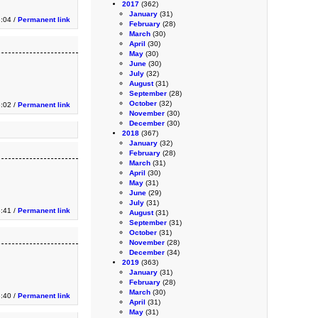
2017
(362)
January
(31)
:04 /
Permanent link
February
(28)
March
(30)
April
(30)
May
(30)
June
(30)
July
(32)
August
(31)
September
(28)
October
(32)
:02 /
Permanent link
November
(30)
December
(30)
2018
(367)
January
(32)
February
(28)
March
(31)
April
(30)
May
(31)
June
(29)
July
(31)
:41 /
Permanent link
August
(31)
September
(31)
October
(31)
November
(28)
December
(34)
2019
(363)
January
(31)
February
(28)
March
(30)
:40 /
Permanent link
April
(31)
May
(31)