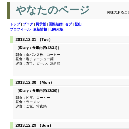
やなたのページ
興味のあるこ
トップ
|
ブログ
|
掲示板
|
国際結婚
|
セブ
|
登山
プロフィール
|
更新情報
|
旧掲示板
2013.12.31 （Tue）
［/Diary：
食事内容(12/31)
］
朝食：食パン２枚、コーヒー
昼食：塩チャーシュー麺
夕食：寿司、ビール、焼き鳥
2013.12.30 （Mon）
［/Diary：
食事内容(12/30)
］
朝食：ピザ、コーヒー
昼食：ラーメン
夕食：ご飯、常夜鍋
2013.12.29 （Sun）