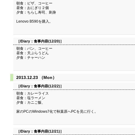
朝食：ピザ、コーヒー
昼食：おにぎり２個
夕食：ちらし寿司、刺身
Lenovo B590を購入。
［/Diary：
食事内容(12/20)
］
朝食：パン、コーヒー
昼食：天ぷらうどん
夕食：チャーハン
2013.12.23 （Mon）
［/Diary：
食事内容(12/22)
］
朝食：カレーライス
昼食：塩ラーメン
夕食：カニご飯、
家のPCのWindows7化で秋葉原へPCを見に行く。
［/Diary：
食事内容(12/21)
］