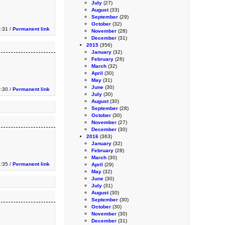
July
(27)
August
(33)
September
(29)
October
(32)
0:31 /
Permanent link
November
(28)
December
(31)
2015
(356)
January
(32)
February
(26)
March
(32)
April
(30)
May
(31)
June
(30)
0:30 /
Permanent link
July
(30)
August
(30)
September
(28)
October
(30)
November
(27)
December
(30)
2016
(363)
January
(32)
February
(28)
March
(30)
1:35 /
Permanent link
April
(29)
May
(32)
June
(30)
July
(31)
August
(30)
September
(30)
October
(30)
November
(30)
December
(31)