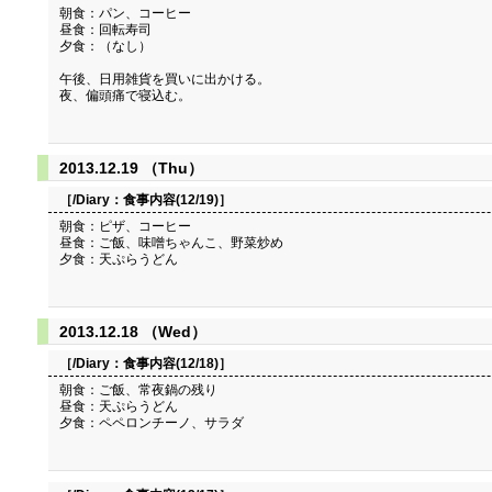
朝食：パン、コーヒー
昼食：回転寿司
夕食：（なし）
午後、日用雑貨を買いに出かける。
夜、偏頭痛で寝込む。
2013.12.19 （Thu）
［/Diary：
食事内容(12/19)
］
朝食：ピザ、コーヒー
昼食：ご飯、味噌ちゃんこ、野菜炒め
夕食：天ぷらうどん
2013.12.18 （Wed）
［/Diary：
食事内容(12/18)
］
朝食：ご飯、常夜鍋の残り
昼食：天ぷらうどん
夕食：ペペロンチーノ、サラダ