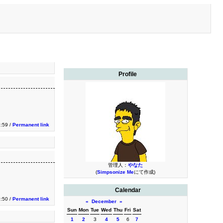
Profile
2:59 /
Permanent link
管理人：
やなた
(
Simpsonize Me
にて作成)
Calendar
:50 /
Permanent link
«
December
»
Sun
Mon
Tue
Wed
Thu
Fri
Sat
1
2
3
4
5
6
7