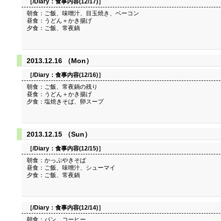
［/Diary：
食事内容(12/17)
］
朝食：ご飯、味噌汁、目玉焼き、ベーコン
昼食：うどん＋かき揚げ
夕食：ご飯、常夜鍋
2013.12.16 （Mon）
［/Diary：
食事内容(12/16)
］
朝食：ご飯、常夜鍋の残り
昼食：うどん＋かき揚げ
夕食：塩焼きそば、卵スープ
2013.12.15 （Sun）
［/Diary：
食事内容(12/15)
］
朝食：かっぷやきそば
昼食：ご飯、味噌汁、シューマイ
夕食：ご飯、常夜鍋
［/Diary：
食事内容(12/14)
］
朝食：パン、コーヒー