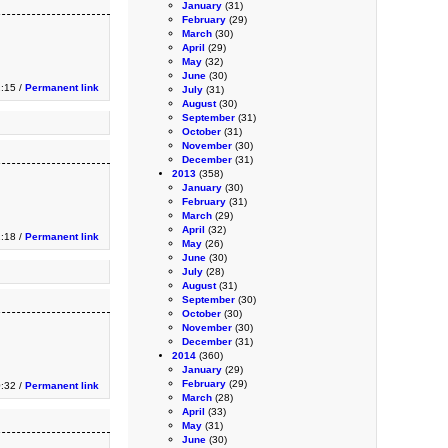
January
(31)
February
(29)
March
(30)
April
(29)
May
(32)
June
(30)
:15 /
Permanent link
July
(31)
August
(30)
September
(31)
October
(31)
November
(30)
December
(31)
2013
(358)
January
(30)
February
(31)
March
(29)
April
(32)
:18 /
Permanent link
May
(26)
June
(30)
July
(28)
August
(31)
September
(30)
October
(30)
November
(30)
December
(31)
2014
(360)
January
(29)
February
(29)
0:32 /
Permanent link
March
(28)
April
(33)
May
(31)
June
(30)