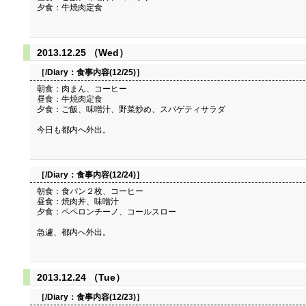
夕食：牛焼肉定食
2013.12.25 （Wed）
［/Diary：
食事内容(12/25)
］
朝食：肉まん、コーヒー
昼食：牛焼肉定食
夕食：ご飯、味噌汁、野菜炒め、スパゲティサラダ
今日も都内へ外出。
［/Diary：
食事内容(12/24)
］
朝食：食パン２枚、コーヒー
昼食：焼肉丼、味噌汁
夕食：ペペロンチーノ、コールスロー
急遽、都内へ外出。
2013.12.24 （Tue）
［/Diary：
食事内容(12/23)
］