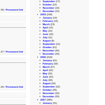
September
(17)
October
(15)
November
(16)
3:58 /
Permanent link
December
(15)
2005
(249)
January
(14)
February
(15)
March
(23)
April
(15)
May
(10)
June
(16)
July
(11)
August
(9)
September
(12)
October
(41)
November
(40)
:47 /
Permanent link
December
(43)
2006
(416)
January
(41)
February
(34)
March
(37)
April
(34)
May
(33)
June
(32)
July
(36)
August
(34)
September
(32)
:46 /
Permanent link
October
(35)
November
(33)
December
(35)
2007
(385)
January
(31)