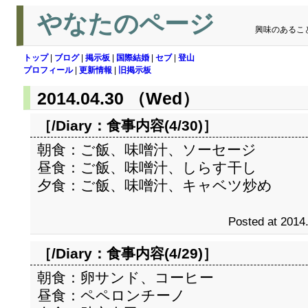
やなたのページ
興味のあるこ
トップ
|
ブログ
|
掲示板
|
国際結婚
|
セブ
|
登山
プロフィール
|
更新情報
|
旧掲示板
2014.04.30 （Wed）
［/Diary：
食事内容(4/30)
］
朝食：ご飯、味噌汁、ソーセージ
昼食：ご飯、味噌汁、しらす干し
夕食：ご飯、味噌汁、キャベツ炒め
Posted at 2014
［/Diary：
食事内容(4/29)
］
朝食：卵サンド、コーヒー
昼食：ペペロンチーノ