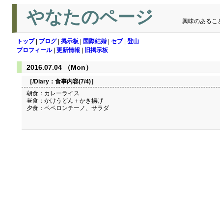
やなたのページ
興味のあるこ
トップ
|
ブログ
|
掲示板
|
国際結婚
|
セブ
|
登山
プロフィール
|
更新情報
|
旧掲示板
2016.07.04 （Mon）
［/Diary：
食事内容(7/4)
］
朝食：カレーライス
昼食：かけうどん＋かき揚げ
夕食：ペペロンチーノ、サラダ