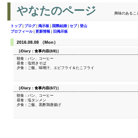
やなたのページ
興味のあるこ
トップ
|
ブログ
|
掲示板
|
国際結婚
|
セブ
|
登山
プロフィール
|
更新情報
|
旧掲示板
2016.08.08 （Mon）
［/Diary：
食事内容(8/8)
］
朝食：パン、コーヒー
昼食：塩焼きそば
夕食：ご飯、味噌汁、エビフライ＆たこフライ
［/Diary：
食事内容(8/7)
］
朝食：パン、コーヒー
昼食：塩タンメン
夕食：ご飯、黒酢鶏唐揚げ