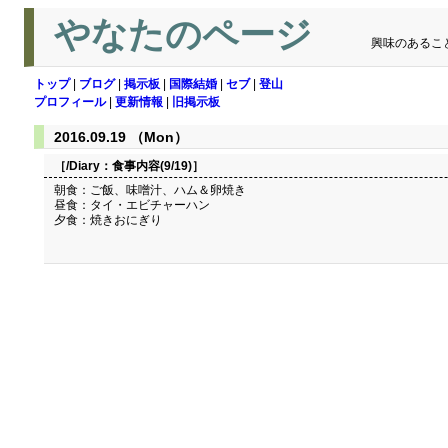
やなたのページ
興味のあるこ
トップ
|
ブログ
|
掲示板
|
国際結婚
|
セブ
|
登山
プロフィール
|
更新情報
|
旧掲示板
2016.09.19 （Mon）
［/Diary：
食事内容(9/19)
］
朝食：ご飯、味噌汁、ハム＆卵焼き
昼食：タイ・エビチャーハン
夕食：焼きおにぎり