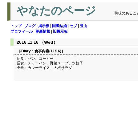
やなたのページ
興味のあるこ
トップ
|
ブログ
|
掲示板
|
国際結婚
|
セブ
|
登山
プロフィール
|
更新情報
|
旧掲示板
2016.11.16 （Wed）
［/Diary：
食事内容(11/16)
］
朝食：パン、コーヒー
昼食：チャーハン、野菜スープ、水餃子
夕食：カレーライス、大根サラダ