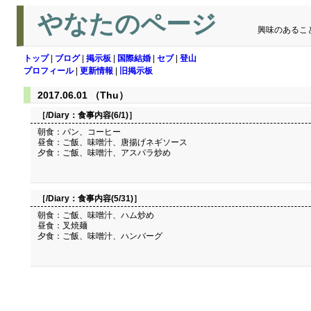
やなたのページ
興味のあるこ
トップ
|
ブログ
|
掲示板
|
国際結婚
|
セブ
|
登山
プロフィール
|
更新情報
|
旧掲示板
2017.06.01 （Thu）
［/Diary：
食事内容(6/1)
］
朝食：パン、コーヒー
昼食：ご飯、味噌汁、唐揚げネギソース
夕食：ご飯、味噌汁、アスパラ炒め
［/Diary：
食事内容(5/31)
］
朝食：ご飯、味噌汁、ハム炒め
昼食：叉焼麺
夕食：ご飯、味噌汁、ハンバーグ