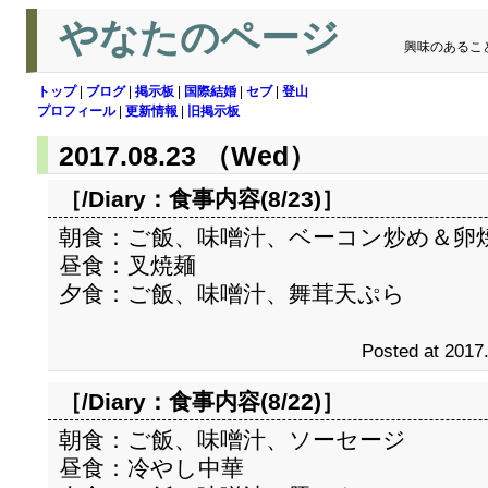
やなたのページ
興味のあるこ
トップ
|
ブログ
|
掲示板
|
国際結婚
|
セブ
|
登山
プロフィール
|
更新情報
|
旧掲示板
2017.08.23 （Wed）
［/Diary：
食事内容(8/23)
］
朝食：ご飯、味噌汁、ベーコン炒め＆卵
昼食：叉焼麺
夕食：ご飯、味噌汁、舞茸天ぷら
Posted at 2017
［/Diary：
食事内容(8/22)
］
朝食：ご飯、味噌汁、ソーセージ
昼食：冷やし中華