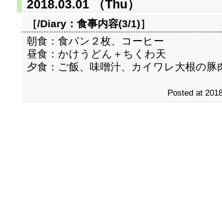
2018.03.01 （Thu）
［/Diary：
食事内容(3/1)
］
朝食：食パン２枚、コーヒー
昼食：かけうどん＋ちくわ天
夕食：ご飯、味噌汁、カイワレ大根の豚
Posted at 2018