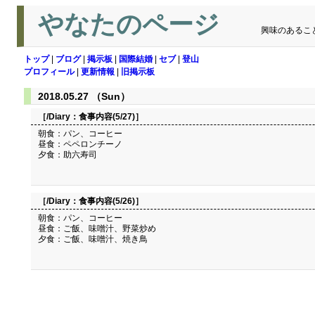
やなたのページ
興味のあるこ
トップ
|
ブログ
|
掲示板
|
国際結婚
|
セブ
|
登山
プロフィール
|
更新情報
|
旧掲示板
2018.05.27 （Sun）
［/Diary：
食事内容(5/27)
］
朝食：パン、コーヒー
昼食：ペペロンチーノ
夕食：助六寿司
［/Diary：
食事内容(5/26)
］
朝食：パン、コーヒー
昼食：ご飯、味噌汁、野菜炒め
夕食：ご飯、味噌汁、焼き鳥