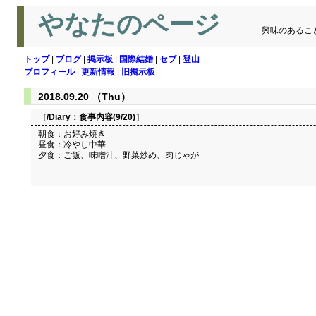
やなたのページ
興味のあるこ
トップ
|
ブログ
|
掲示板
|
国際結婚
|
セブ
|
登山
プロフィール
|
更新情報
|
旧掲示板
2018.09.20 （Thu）
［/Diary：
食事内容(9/20)
］
朝食：お好み焼き
昼食：冷やし中華
夕食：ご飯、味噌汁、野菜炒め、肉じゃが