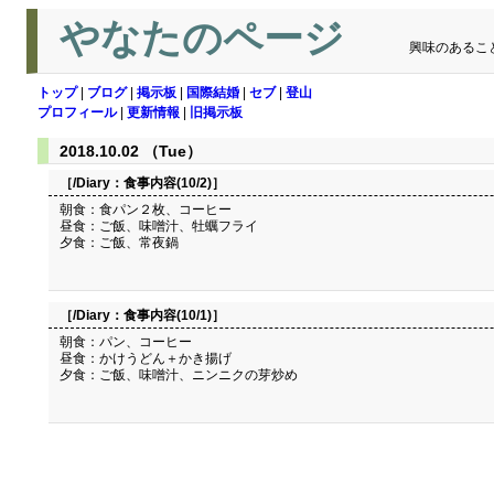
やなたのページ
興味のあるこ
トップ
|
ブログ
|
掲示板
|
国際結婚
|
セブ
|
登山
プロフィール
|
更新情報
|
旧掲示板
2018.10.02 （Tue）
［/Diary：
食事内容(10/2)
］
朝食：食パン２枚、コーヒー
昼食：ご飯、味噌汁、牡蠣フライ
夕食：ご飯、常夜鍋
［/Diary：
食事内容(10/1)
］
朝食：パン、コーヒー
昼食：かけうどん＋かき揚げ
夕食：ご飯、味噌汁、ニンニクの芽炒め