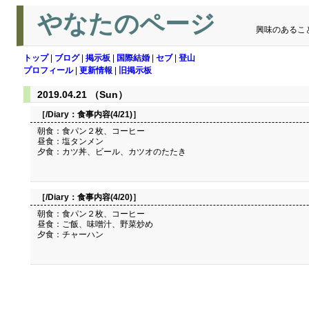
やなたのページ
興味のあるこ
トップ
|
ブログ
|
掲示板
|
国際結婚
|
セブ
|
登山
プロフィール
|
更新情報
|
旧掲示板
2019.04.21 （Sun）
［/Diary：
食事内容(4/21)
］
朝食：食パン２枚、コーヒー
昼食：塩タンメン
夕食：カツ丼、ビール、カツオのたたき
［/Diary：
食事内容(4/20)
］
朝食：食パン２枚、コーヒー
昼食：ご飯、味噌汁、野菜炒め
夕食：チャーハン