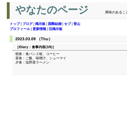
やなたのページ
興味のあるこ
トップ
|
ブログ
|
掲示板
|
国際結婚
|
セブ
|
登山
プロフィール
|
更新情報
|
旧掲示板
2023.03.09 （Thu）
［/Diary：
食事内容(3/9)
］
朝食：食パン２枚、コーヒー
昼食：ご飯、味噌汁、シューマイ
夕食：塩野菜ラーメン