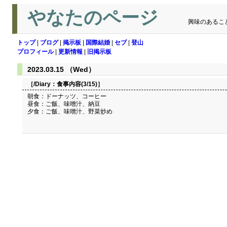
やなたのページ
興味のあるこ
トップ
|
ブログ
|
掲示板
|
国際結婚
|
セブ
|
登山
プロフィール
|
更新情報
|
旧掲示板
2023.03.15 （Wed）
［/Diary：
食事内容(3/15)
］
朝食：ドーナッツ、コーヒー
昼食：ご飯、味噌汁、納豆
夕食：ご飯、味噌汁、野菜炒め