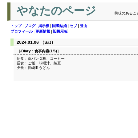
やなたのページ
興味のあるこ
トップ
|
ブログ
|
掲示板
|
国際結婚
|
セブ
|
登山
プロフィール
|
更新情報
|
旧掲示板
2024.01.06 （Sat）
［/Diary：
食事内容(1/6)
］
朝食：食パン２枚、コーヒー
昼食：ご飯、味噌汁、納豆
夕食：長崎皿うどん