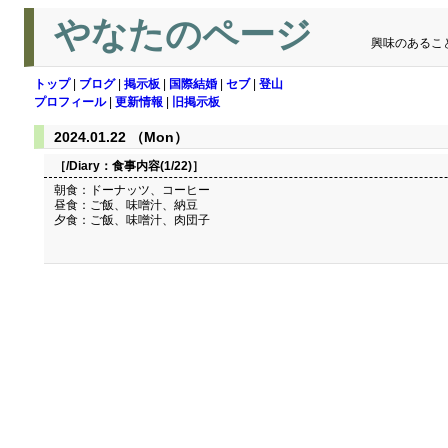
やなたのページ
興味のあるこ
トップ
|
ブログ
|
掲示板
|
国際結婚
|
セブ
|
登山
プロフィール
|
更新情報
|
旧掲示板
2024.01.22 （Mon）
［/Diary：
食事内容(1/22)
］
朝食：ドーナッツ、コーヒー
昼食：ご飯、味噌汁、納豆
夕食：ご飯、味噌汁、肉団子