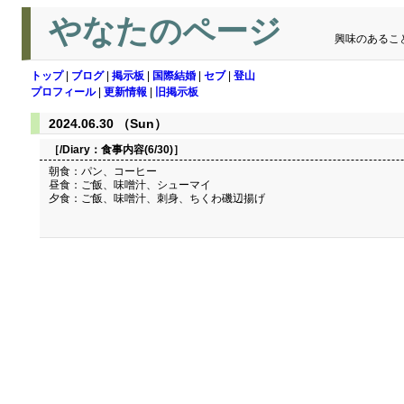
やなたのページ
興味のあるこ
トップ
|
ブログ
|
掲示板
|
国際結婚
|
セブ
|
登山
プロフィール
|
更新情報
|
旧掲示板
2024.06.30 （Sun）
［/Diary：
食事内容(6/30)
］
朝食：パン、コーヒー
昼食：ご飯、味噌汁、シューマイ
夕食：ご飯、味噌汁、刺身、ちくわ磯辺揚げ