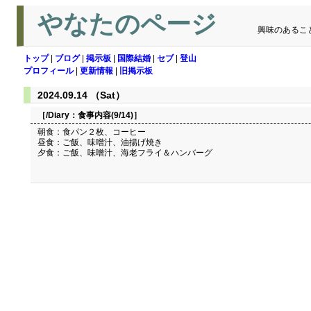
やなたのページ
興味のあるこ
トップ
|
ブログ
|
掲示板
|
国際結婚
|
セブ
|
登山
プロフィール
|
更新情報
|
旧掲示板
2024.09.14 （Sat）
［/Diary：
食事内容(9/14)
］
朝食：食パン２枚、コーヒー
昼食：ご飯、味噌汁、油揚げ焼き
夕食：ご飯、味噌汁、海老フライ＆ハンバーグ