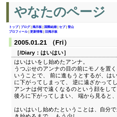
やなたのページ
トップ
|
ブログ
|
掲示板
|
国際結婚
|
セブ
|
登山
プロフィール
|
更新情報
|
旧掲示板
2005.01.21 （Fri）
［/Diary：
はいはい
］
はいはいをし始めたアンナ。
うつぶせのアンナの目の前にモノを置く
いうことで、 前に進もうとするが、は
に下がってしまって、 逆に遠ざかって
アンナは何で遠くなるのという顔をして
後ろに下がってしまい、 端から見ると
はいはいし始めたということは、自分で
き始めるまで、 もう少し。