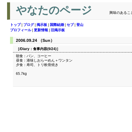
やなたのページ
興味のあるこ
トップ
|
ブログ
|
掲示板
|
国際結婚
|
セブ
|
登山
プロフィール
|
更新情報
|
旧掲示板
2006.09.24 （Sun）
［/Diary：
食事内容(9/24)
］
朝食：パン、コーヒー
昼食：港味しおらーめん＋ワンタン
夕食：寿司、トリ軟骨焼き
65.7kg