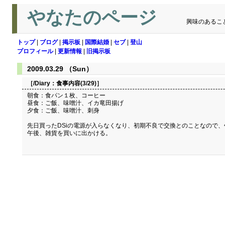
やなたのページ
興味のあるこ
トップ
|
ブログ
|
掲示板
|
国際結婚
|
セブ
|
登山
プロフィール
|
更新情報
|
旧掲示板
2009.03.29 （Sun）
［/Diary：
食事内容(3/29)
］
朝食：食パン１枚、コーヒー
昼食：ご飯、味噌汁、イカ竜田揚げ
夕食：ご飯、味噌汁、刺身
先日買ったDSiの電源が入らなくなり、初期不良で交換とのことなので
午後、雑貨を買いに出かける。