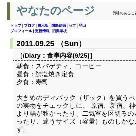
やなたのページ
興味のあるこ
トップ
|
ブログ
|
掲示板
|
国際結婚
|
セブ
|
登山
プロフィール
|
更新情報
|
旧掲示板
2011.09.25 （Sun）
［/Diary：
食事内容(9/25)
］
朝食：スパゲティ、コーヒー
昼食：鯖塩焼き定食
夕食：寿司
大きめのディバック（ザック）を買うべ
の実物をチェックしに、 原宿、新宿、
より幅が狭かったり、二気室を区切るの
ったり、違うサイズ（容量）ものしかな
ず。