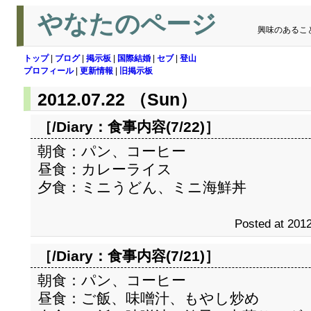
やなたのページ
興味のあるこ
トップ
|
ブログ
|
掲示板
|
国際結婚
|
セブ
|
登山
プロフィール
|
更新情報
|
旧掲示板
2012.07.22 （Sun）
［/Diary：
食事内容(7/22)
］
朝食：パン、コーヒー
昼食：カレーライス
夕食：ミニうどん、ミニ海鮮丼
Posted at 2012
［/Diary：
食事内容(7/21)
］
朝食：パン、コーヒー
昼食：ご飯、味噌汁、もやし炒め