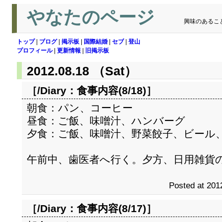
やなたのページ
興味のあるこ
トップ
|
ブログ
|
掲示板
|
国際結婚
|
セブ
|
登山
プロフィール
|
更新情報
|
旧掲示板
2012.08.18 （Sat）
［/Diary：
食事内容(8/18)
］
朝食：パン、コーヒー
昼食：ご飯、味噌汁、ハンバーグ
夕食：ご飯、味噌汁、野菜餃子、ビール
午前中、歯医者へ行く。夕方、日用雑貨
Posted at 201
［/Diary：
食事内容(8/17)
］