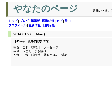
やなたのページ
興味のあるこ
トップ
|
ブログ
|
掲示板
|
国際結婚
|
セブ
|
登山
プロフィール
|
更新情報
|
旧掲示板
2014.01.27 （Mon）
［/Diary：
食事内容(1/27)
］
朝食：ご飯、味噌汁、ソーセージ
昼食：うどん＋かき揚げ
夕食：ご飯、味噌汁、豚肉ときのこ炒め