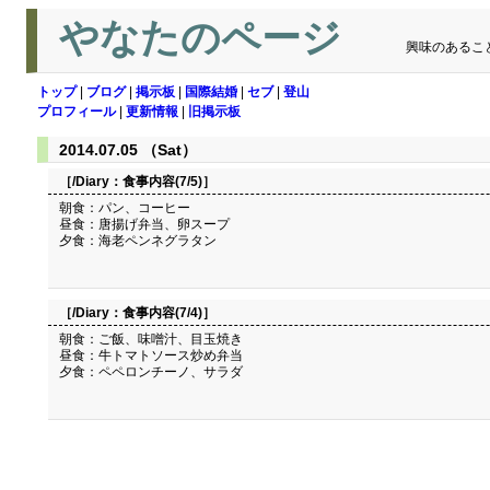
やなたのページ
興味のあるこ
トップ
|
ブログ
|
掲示板
|
国際結婚
|
セブ
|
登山
プロフィール
|
更新情報
|
旧掲示板
2014.07.05 （Sat）
［/Diary：
食事内容(7/5)
］
朝食：パン、コーヒー
昼食：唐揚げ弁当、卵スープ
夕食：海老ペンネグラタン
［/Diary：
食事内容(7/4)
］
朝食：ご飯、味噌汁、目玉焼き
昼食：牛トマトソース炒め弁当
夕食：ペペロンチーノ、サラダ