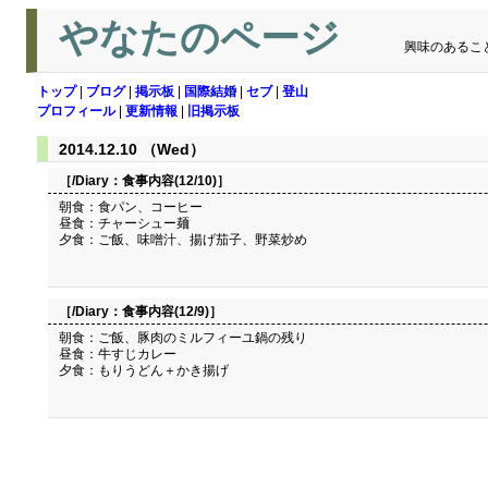
やなたのページ
興味のあるこ
トップ
|
ブログ
|
掲示板
|
国際結婚
|
セブ
|
登山
プロフィール
|
更新情報
|
旧掲示板
2014.12.10 （Wed）
［/Diary：
食事内容(12/10)
］
朝食：食パン、コーヒー
昼食：チャーシュー麺
夕食：ご飯、味噌汁、揚げ茄子、野菜炒め
［/Diary：
食事内容(12/9)
］
朝食：ご飯、豚肉のミルフィーユ鍋の残り
昼食：牛すじカレー
夕食：もりうどん＋かき揚げ