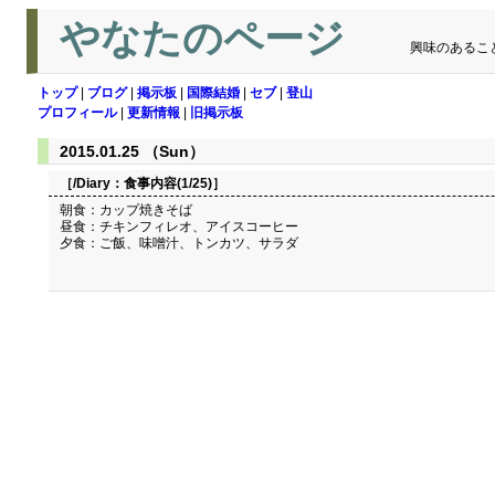
やなたのページ
興味のあるこ
トップ
|
ブログ
|
掲示板
|
国際結婚
|
セブ
|
登山
プロフィール
|
更新情報
|
旧掲示板
2015.01.25 （Sun）
［/Diary：
食事内容(1/25)
］
朝食：カップ焼きそば
昼食：チキンフィレオ、アイスコーヒー
夕食：ご飯、味噌汁、トンカツ、サラダ