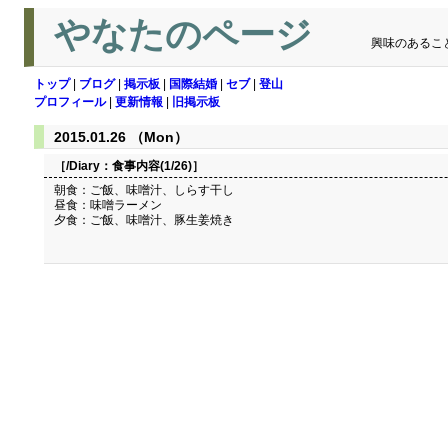
やなたのページ
興味のあるこ
トップ
|
ブログ
|
掲示板
|
国際結婚
|
セブ
|
登山
プロフィール
|
更新情報
|
旧掲示板
2015.01.26 （Mon）
［/Diary：
食事内容(1/26)
］
朝食：ご飯、味噌汁、しらす干し
昼食：味噌ラーメン
夕食：ご飯、味噌汁、豚生姜焼き